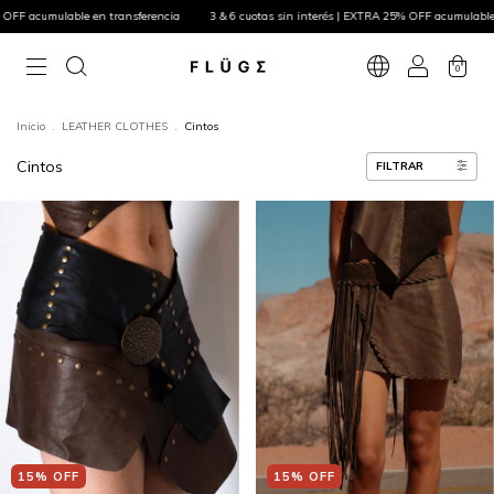
OFF acumulable en transferencia
3 & 6 cuotas sin interés | EXTRA 25% OFF acumulable e
0
Inicio
.
LEATHER CLOTHES
.
Cintos
Cintos
FILTRAR
15
%
OFF
15
%
OFF